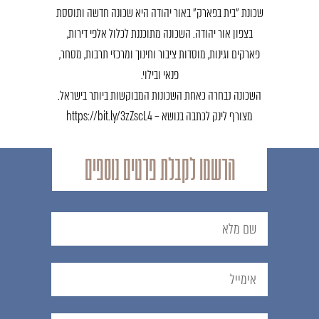
שכונת ״בית בפארק״ באור יהודה היא שכונה חדשה ותוססת
בצפון אור יהודה. השכונה מתוכננת לכלול אלפי דירות,
פארקים וגינות, מוסדות ציבור וחינוך ומרכזי תרבות, מסחר,
פנאי ובילוי.
השכונה נבחרה כאחת השכונות המבוקשות ביותר בישראל.
מצורף
לינק לכתבה
בנושא –
https://bit.ly/3zZscL4
הרשמו לקבלת פרטים נוספים