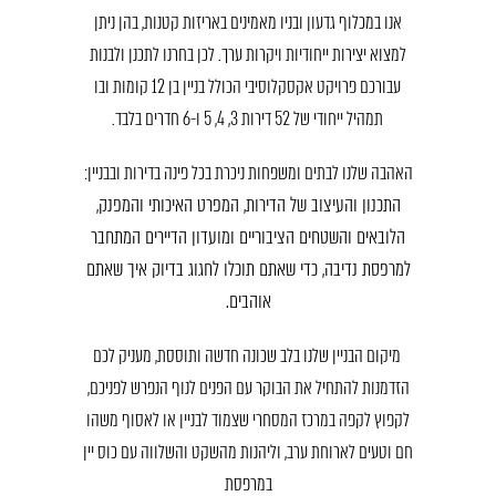
אנו במכלוף גדעון ובניו מאמינים באריזות קטנות, בהן ניתן
למצוא יצירות ייחודיות ויקרות ערך. לכן בחרנו לתכנן ולבנות
עבורכם פרויקט אקסקלוסיבי הכולל בניין בן 12 קומות ובו
תמהיל ייחודי של 52 דירות 3, 4, 5 ו-6 חדרים בלבד.
האהבה שלנו לבתים ומשפחות ניכרת בכל פינה בדירות ובבניין:
התכנון והעיצוב של הדירות, המפרט האיכותי והמפנק,
הלובאים והשטחים הציבוריים ומועדון הדיירים המתחבר
למרפסת נדיבה, כדי שאתם תוכלו לחגוג בדיוק איך שאתם
אוהבים.
מיקום הבניין שלנו בלב שכונה חדשה ותוססת, מעניק לכם
הזדמנות להתחיל את הבוקר עם הפנים לנוף הנפרש לפניכם,
לקפוץ לקפה במרכז המסחרי שצמוד לבניין או לאסוף משהו
חם וטעים לארוחת ערב, וליהנות מהשקט והשלווה עם כוס יין
במרפסת