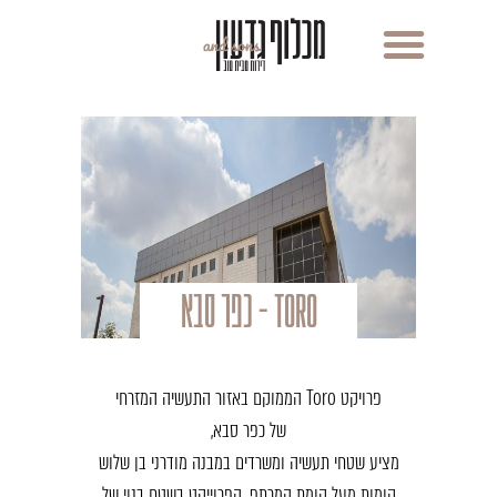
סיור 4D
TORO - כפר סבא​
פרויקט
Toro
הממוקם באזור התעשיה המזרחי
של כפר סבא,
מציע שטחי תעשיה ומשרדים במבנה מודרני בן שלוש
קומות מעל קומת המרתף. הפרוייקט בשטח בנוי של